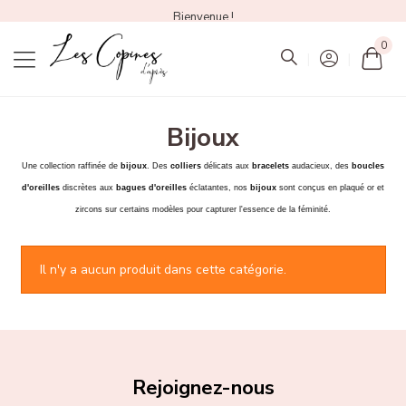
Bienvenue !
0
Mon
Bijoux
Une collection raffinée de
bijoux
. Des
colliers
délicats aux
bracelets
audacieux, des
boucles
d'oreilles
discrètes aux
bagues d'oreilles
éclatantes, nos
bijoux
sont conçus en plaqué or et
zircons sur certains modèles pour capturer l'essence de la féminité.
Il n'y a aucun produit dans cette catégorie.
Rejoignez-nous