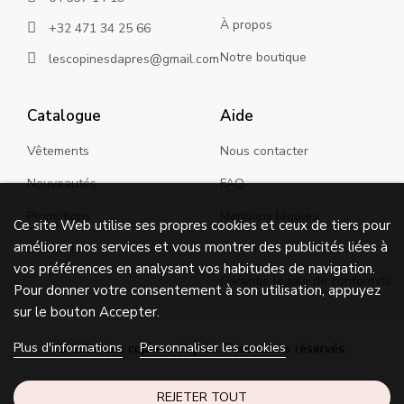
À propos
+32 471 34 25 66
Notre boutique
lescopinesdapres@gmail.com
Catalogue
Aide
Vêtements
Nous contacter
Nouveautés
FAQ
Promotions
Mentions légales
Ce site Web utilise ses propres cookies et ceux de tiers pour
améliorer nos services et vous montrer des publicités liées à
Bon cadeau
Vie privée
vos préférences en analysant vos habitudes de navigation.
Garantie légale de conformité
Pour donner votre consentement à son utilisation, appuyez
sur le bouton Accepter.
Plus d'informations
Personnaliser les cookies
© 2024 Les copines d'après. Tous droits réservés.
REJETER TOUT