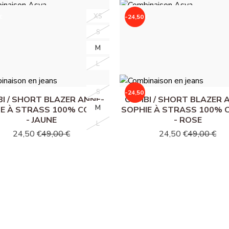
XS
XS
€
-24,50 €
MBINAISON ASYA - KAKI
COMBINAISON ASYA - C
S
S
24,50 €
49,00 €
24,50 €
49,00 €
M
M
L
L
S
S
€
-24,50 €
I / SHORT BLAZER ANNE-
COMBI / SHORT BLAZER 
M
M
IE À STRASS 100% COTON
SOPHIE À STRASS 100% 
- JAUNE
- ROSE
L
L
24,50 €
49,00 €
24,50 €
49,00 €