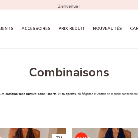
Bienvenue !
MENTS
ACCESSOIRES
PRIX REDUIT
NOUVEAUTÉS
CA
Combinaisons
Des
combinaisons bustier
,
combi-shorts
, et
salopettes
, où élégance et confort se marient parfaitement