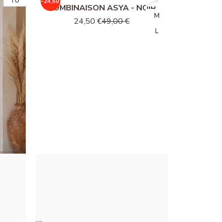
TU
TU
S
S
-24,50 €
COMBINAISON ASYA - NOIR
M
M
24,50 €
49,00 €
L
L
BLEU