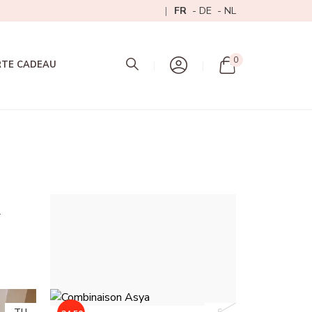
FR
DE
NL
Mon panier
0
RTE CADEAU
.
Trier par :
Choisir