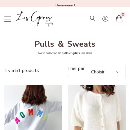
Bienvenue !
0
Mon
Pulls ＆ Sweats
Notre collection de
pulls
et
gilets
tout doux
Trier par
Il y a 51 produits.
Choisir
: