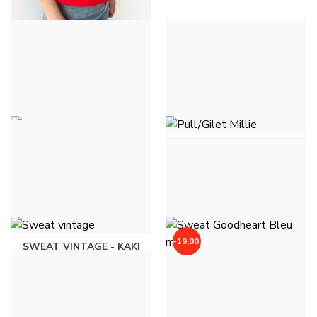
PULL/GILET MILLIE -
ROUGE
36,00 €
PULL/GILET MILLIE -
PULL/GILET MILLIE -
ROSE PÂLE/CLAIR
ROSE FLUO
36,00 €
36,00 €
-19,00 €
SWEAT VINTAGE - KAKI
SWEAT GOODHEART
49,00 €
BLEU MARINE - BLEU
MARINE
20,00 €
39,00 €