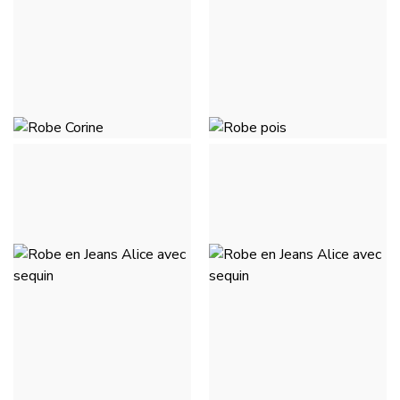
ROBE CORINE - BLEU
ROBE CORINE - VERT
MARINE
35,00 €
35,00 €
ROBE CORINE - FUCHSIA
ROBE POIS - NOIR À POIS
BLANC
35,00 €
49,50 €
ROBE EN JEANS ALICE
ROBE EN JEANS ALICE
AVEC SEQUIN - BLEU
AVEC SEQUIN - BLEU
JEANS CLAIR
JEANS FONCÉ
55,00 €
55,00 €