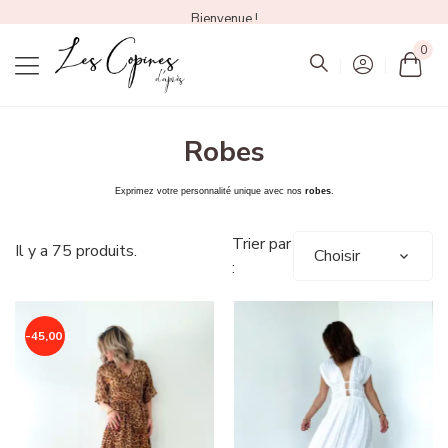
Bienvenue !
0
Mon
Robes
Exprimez votre personnalité unique avec nos
robes
.
Trier par
Il y a 75 produits.
Choisir
:
-45,00 €