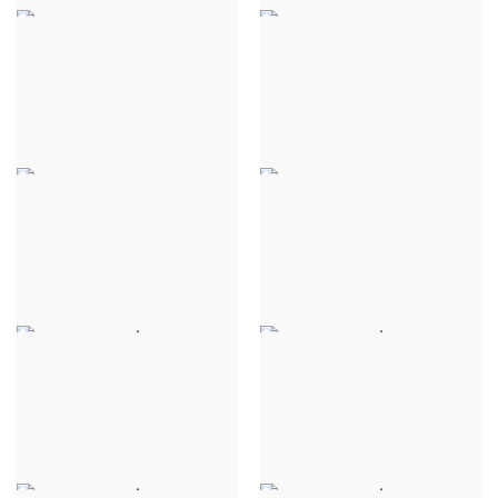
ROBE ASTRA COURT -
ROBE ASTRA COURT -
BLEU MARINE
KAKI
40,00 €
40,00 €
ROBE ASTRA COURT -
ROBE ASTRA COURT -
MAGENTA
BLEU JEANS MEDIUM
40,00 €
40,00 €
ROBE DAPHNÉE COURTE
ROBE DAPHNÉE COURTE
- NOIR
- BLEU CIEL
40,00 €
40,00 €