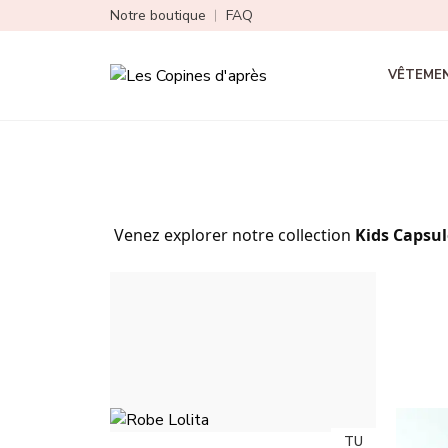
Notre boutique
FAQ
VÊTEME
Venez explorer notre collection
Kids Capsul
Il y a 351 produits.
TU
TU