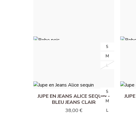
ROBE CORINE - FUCHSIA
35,00 €
S
S
ROBE POIS - NOIR À POIS BLANC
ROB
M
M
SEQ
49,50 €
L
L
S
S
JUPE EN JEANS ALICE SEQUIN -
JUPE
M
M
BLEU JEANS CLAIR
38,00 €
L
L