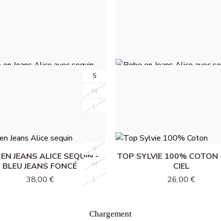
S
S
E EN JEANS ALICE AVEC
ROBE EN JEANS ALICE 
M
M
UIN - BLEU JEANS CLAIR
SEQUIN - BLEU JEANS F
55,00 €
55,00 €
L
L
S
S
 EN JEANS ALICE SEQUIN -
TOP SYLVIE 100% COTON 
M
M
BLEU JEANS FONCÉ
CIEL
38,00 €
26,00 €
L
L
Chargement