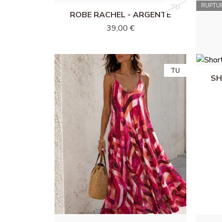
RUPTU
TU
TU
ROBE RACHEL - ARGENTÉ
39,00 €
TU
TU
SH