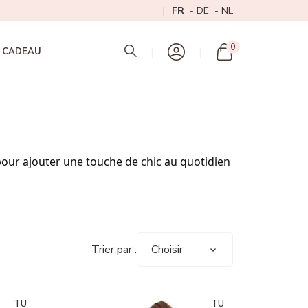
FR
DE
NL
Mon panier
0
 CADEAU
pour ajouter une touche de chic au quotidien
Trier par :
Choisir
TU
TU
TU
TU