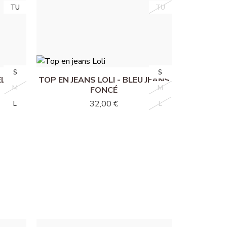
TU
TU
TU
TU
RINE
ROBE CORINE - VERT
35,00 €
S
S
S
S
EL
TOP EN JEANS LOLI - BLEU JEANS
M
M
M
M
FONCÉ
32,00 €
L
L
L
L