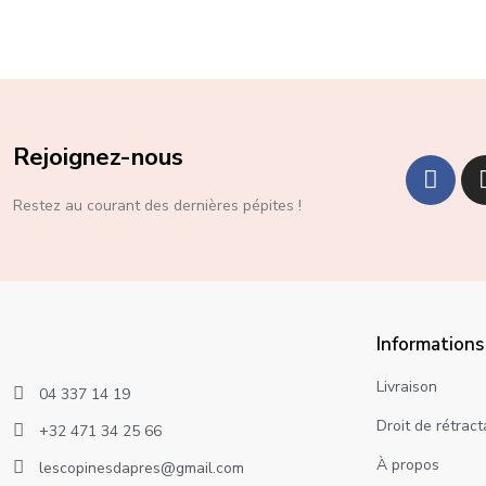
Rejoignez-nous
Restez au courant des dernières pépites !
Informations
Livraison
04 337 14 19
Droit de rétract
+32 471 34 25 66
À propos
lescopinesdapres@gmail.com