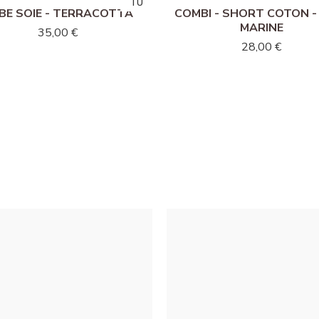
TU
TU
BE SOIE - TERRACOTTA
COMBI - SHORT COTON -
MARINE
35,00 €
28,00 €