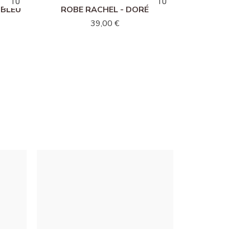
TU
TU
TU
TU
 BLEU
ROBE RACHEL - DORÉ
39,00 €