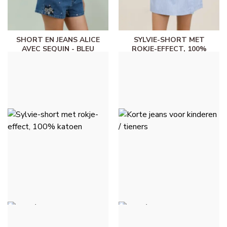
SHORT EN JEANS ALICE
SYLVIE-SHORT MET
AVEC SEQUIN - BLEU
ROKJE-EFFECT, 100%
JEANS
KATOEN -
HEMELSBLAUW
€ 38,00
€ 26,00
SYLVIE-SHORT MET
KORTE JEANS VOOR
ROKJE-EFFECT, 100%
KINDEREN / TIENERS -
KATOEN - ROZE
BLAUWE JEANS MEDIUM
€ 26,00
€ 22,00
JUPE / SHORT JADE -
JUPE / SHORT JADE -