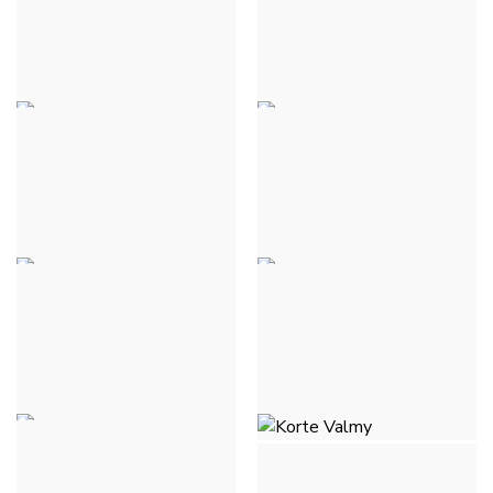
BLEU JEANS
LIGNÉ TAUPE
€ 33,00
€ 33,00
VIC-JEANSSHORT -
VIC-JEANSSHORT - BLEU
LICHTBLAUWE JEANS
JEANS
€ 33,00
€ 33,00
VIC-JEANSSHORT -
KORTE VALMY - WIT
BLAUWE JEANS MEDIUM
€ 29,00
€ 33,00
KORTE VALMY -
KORTE VALMY - BLAUWE
LICHTBLAUWE JEANS
JEANS MEDIUM