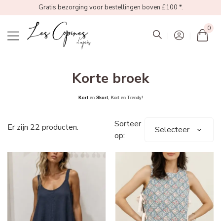
Gratis bezorging voor bestellingen boven £100 *.
0
Mon
Korte broek
Kort
en
Skort
, Kort en Trendy!
Sorteer
Er zijn 22 producten.
Selecteer
op: