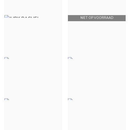
€ 28,00
NIET OP VOORRAAD
JURK RACHEL - ARGENTÉ
ENSEMBLE LILI - ZWART
€ 39,00
€ 39,00
ROBE CORINE -
ROBE CORINE - VERT
MARINEBLAUW
CLAIR
€ 35,00
€ 35,00
ROBE CORINE - FUCHSIA
KORTE TIANA -
HEMELSBLAUW
€ 35,00
€ 28,00