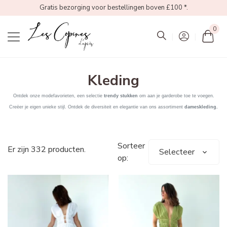
Gratis bezorging voor bestellingen boven £100 *.
0
Mon
Kleding
Ontdek onze modefavorieten, een selectie
trendy stukken
om aan je garderobe toe te voegen.
Creëer je eigen unieke stijl. Ontdek de diversiteit en elegantie van ons assortiment
dameskleding.
Sorteer
Er zijn 332 producten.
Selecteer
op: