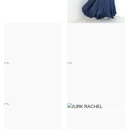
ZIJDEN JURK -
MARINEBLAUW
€ 35,00
ZIJDEN JURK - VERT
ZIJDEN JURK -
CLAIR
TERRACOTTA
€ 35,00
€ 35,00
COMBI - SHORT -
JURK RACHEL - GOUDEN
MARINEBLAUW
€ 39,00