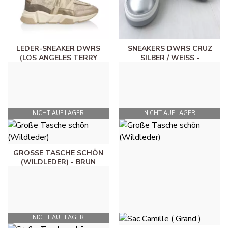
LEDER-SNEAKER DWRS
SNEAKERS DWRS CRUZ
(LOS ANGELES TERRY
SILBER / WEISS - A
TAUPE) - TAUPE
RGENTÉ
55,00 €
55,00 €
NICHT AUF LAGER
NICHT AUF LAGER
GROSSE TASCHE SCHÖN (
GROSSE TASCHE SCHÖN (
WILDLEDER) - BRUN
WILDLEDER) - B
ORDEAUX
85,00 €
85,00 €
NICHT AUF LAGER