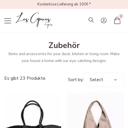
Kostenlose Lieferung ab 100€ *
0
Mon
Zubehör
Items and accessories for your desk, kitchen or living room. Make
your house a home with our eye-catching designs.
Es gibt 23 Produkte.
Sort by:
Select