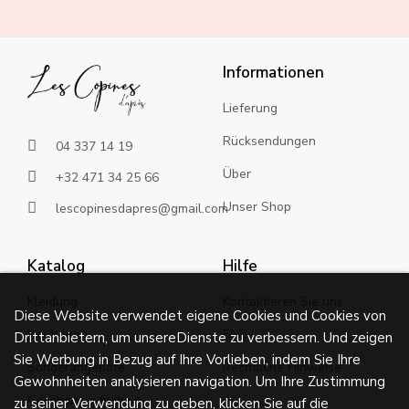
Informationen
Lieferung
Rücksendungen
04 337 14 19
Über
+32 471 34 25 66
Unser Shop
lescopinesdapres@gmail.com
Katalog
Hilfe
Kleidung
Kontaktieren Sie uns
Diese Website verwendet eigene Cookies und Cookies von
Neuheiten
FAQ
Drittanbietern, um unsereDienste zu verbessern. Und zeigen
Sie Werbung in Bezug auf Ihre Vorlieben, indem Sie Ihre
Sonderangebote
Rechtliche Hinweise
Gewohnheiten analysieren navigation. Um Ihre Zustimmung
Geschenkgutschein
zu seiner Verwendung zu geben, klicken Sie auf die