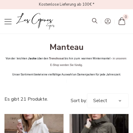
Kostenlose Lieferung ab 100€ *
0
Mon
Manteau
Von der 
 leichten 
Jacke
 über den 
 bis hin zum 
 warmen Wintermantel 
Trenchcoat
-
 in unserem 
E-Shop werden Sie fündig.
Unser Sortiment bietet eine vielfältige Auswahl an Damenjacken für jede Jahreszeit.
Es gibt 21 Produkte.
Sort by:
Select