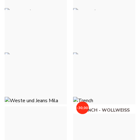
WESTEN / BLAZER
BLAZER / JACKEN JEANS -
LOUISE - HIMMELBLAU
BLUE JEANS MEDIUM
55,00 €
51,00 €
WESTE UND JEANS MILA
WESTE UND JEANS MILA
- BLUE JEANS MEDIUM
- ROSE
64,00 €
64,00 €
-30,00 €
WESTE UND JEANS MILA
TRENCH - WOLLWEISS
- ROUGE BRIQUE
30,00 €
60,00 €
64,00 €