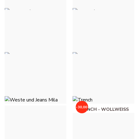
WESTEN / BLAZER
BLAZER / JACKEN JEANS -
LOUISE - HIMMELBLAU
BLUE JEANS MEDIUM
55,00 €
51,00 €
WESTE UND JEANS MILA
WESTE UND JEANS MILA
- BLUE JEANS MEDIUM
- ROSE
64,00 €
64,00 €
-30,00 €
WESTE UND JEANS MILA
TRENCH - WOLLWEISS
- ROUGE BRIQUE
30,00 €
60,00 €
64,00 €