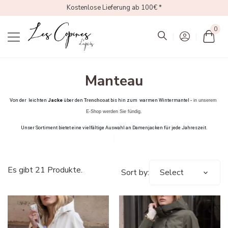
Kostenlose Lieferung ab 100€ *
0
Mon
Manteau
Von der 
 leichten 
Jacke
 über den 
 bis hin zum 
 warmen Wintermantel 
Trenchcoat
-
 in unserem 
E-Shop werden Sie fündig.
Unser Sortiment bietet eine vielfältige Auswahl an Damenjacken für jede Jahreszeit.
Es gibt 21 Produkte.
Sort by:
Select