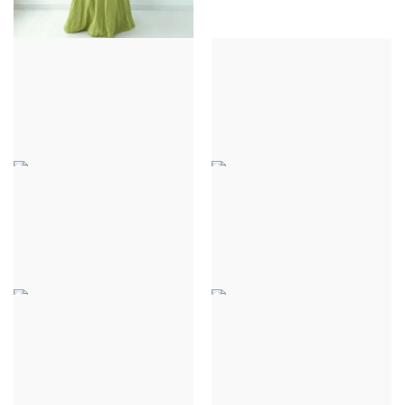
ROBE LOLITA - VERT
CLAIR
38,00 €
SEIDENKLEID -
SEIDENKLEID - VERT
MARINEBLAU
CLAIR
35,00 €
35,00 €
SEIDENKLEID -
KLEID „RACHEL“ -
TERRAKOTTA
GOLDEN
35,00 €
39,00 €