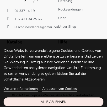
Lieferung
Rücksendungen
04 337 14 19
Über
+32 471 34 25 66
Unser Shop
lescopinesdapres@gmail.com
Katalog
Hilfe
Diese Website verwendet eigene Cookies und Cookies von
Kleidung
Kontaktieren Sie uns
Drittanbietern, um unsereDienste zu verbessern. Und zeigen
Neuheiten
FAQ
Sie Werbung in Bezug auf Ihre Vorlieben, indem Sie Ihre
Gewohnheiten analysieren navigation. Um Ihre Zustimmung
Sonderangebote
Rechtliche Hinweise
zu seiner Verwendung zu geben, klicken Sie auf die
Geschenkgutschein
Schaltfläche Akzeptieren.
Weitere Informationen
Anpassen von Cookies
© 2024 Les copines d'après. Alle Rechte vorbehalten.
ALLE ABLEHNEN