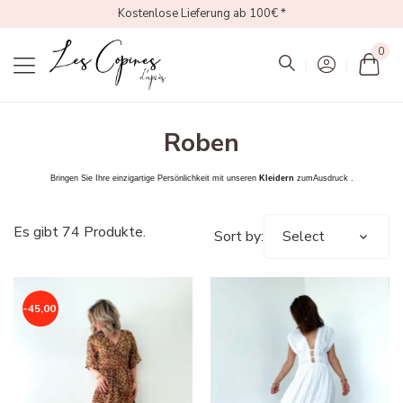
Kostenlose Lieferung ab 100€ *
0
Mon
Roben
Bringen Sie Ihre einzigartige Persönlichkeit mit unseren
Kleidern
zum
Ausdruck
.
Es gibt 74 Produkte.
Sort by:
Select
-45,00 €