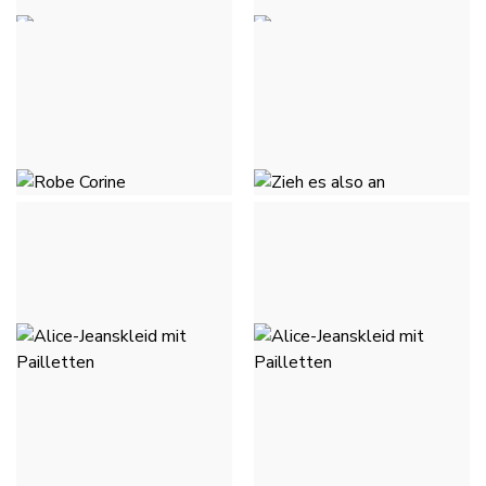
ROBE CORINE -
ROBE CORINE - VERT
MARINEBLAU
CLAIR
35,00 €
35,00 €
ROBE CORINE - FUCHSIA
ZIEH ES ALSO AN - NOIR
À POIS BLANC
35,00 €
49,50 €
ALICE-JEANSKLEID MIT
ALICE-JEANSKLEID MIT
PAILLETTEN - HELLES
PAILLETTEN - BLEU
JEANSBLAU
JEANS
55,00 €
55,00 €