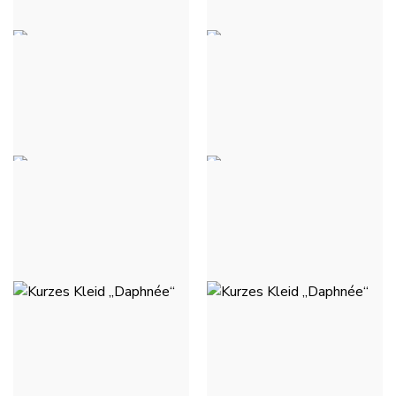
KURZES ASTRA-KLEID -
KURZES ASTRA-KLEID -
MARINEBLAU
KHAKI
40,00 €
40,00 €
KURZES ASTRA-KLEID -
KURZES ASTRA-KLEID -
MAGENTA
BLUE JEANS MEDIUM
40,00 €
40,00 €
KURZES KLEID
KURZES KLEID
„DAPHNÉE“ - SCHWARZ
„DAPHNÉE“ -
HIMMELBLAU
40,00 €
40,00 €