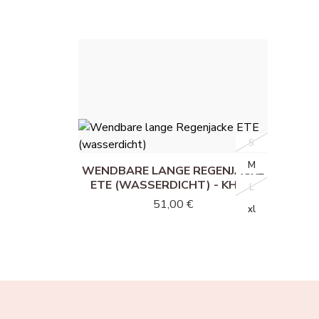
S
S
M
M
WENDBARE LANGE REGENJACKE
ETE (WASSERDICHT) - KHAKI
L
L
51,00 €
xl
xl