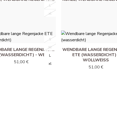
 (WASSERDICHT) - WEISS
ETE (WASSERDICHT) 
L
L
WOLLWEISS
45,00 €
xl
xl
45,00 €
S
S
M
M
BARE LANGE REGENJACKE
WENDBARE LANGE REGEN
 (WASSERDICHT) - WEISS
ETE (WASSERDICHT) 
L
L
WOLLWEISS
51,00 €
xl
xl
51,00 €