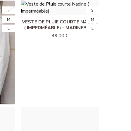
S
S
S
S
M
M
M
M
VESTE DE PLUIE COURTE NADINE
( IMPERMÉABLE) - MARINEBLAU
L
L
L
L
49,00 €
NADINE
SS