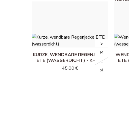
ETE
20,00 €
40,00 €
S
S
M
M
KURZE, WENDBARE REGENJACKE
WEND
ETE (WASSERDICHT) - KHAKI
ETE
L
L
45,00 €
xl
xl