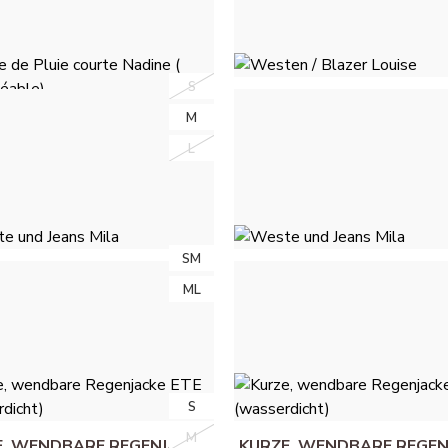
49,00 €
S
S
WESTEN / BLAZER LOUI
M
M
HIMMELBLAU
 DE PLUIE COURTE NADINE
 IMPERMÉABLE) - KAMEL
55,00 €
L
L
49,00 €
SM
SM
E UND JEANS MILA - ROSE
WESTE UND JEANS MILA -
ML
ML
BRIQUE
64,00 €
64,00 €
S
S
M
M
E, WENDBARE REGENJACKE
KURZE, WENDBARE REGEN