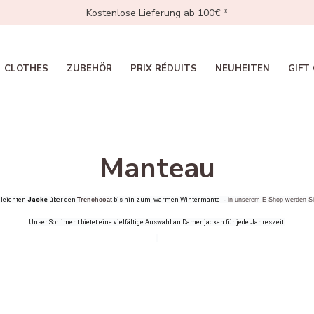
Kostenlose Lieferung ab 100€ *
CLOTHES
ZUBEHÖR
PRIX RÉDUITS
NEUHEITEN
GIFT
Manteau
 leichten 
Jacke
 über den 
 bis hin zum 
 warmen Wintermantel 
Trenchcoat
-
 in unserem E-Shop werden Si
Unser Sortiment bietet eine vielfältige Auswahl an Damenjacken für jede Jahreszeit.