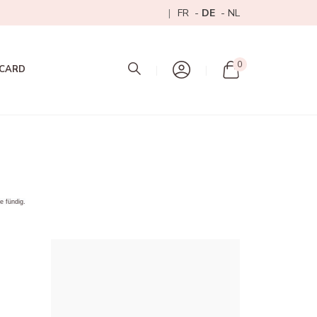
FR
DE
NL
Mon panier
0
 CARD
e fündig.
Sort by:
Select