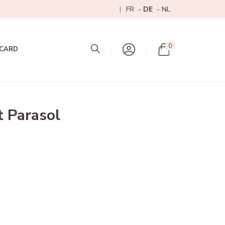
FR
DE
NL
Mon panier
0
 CARD
t Parasol