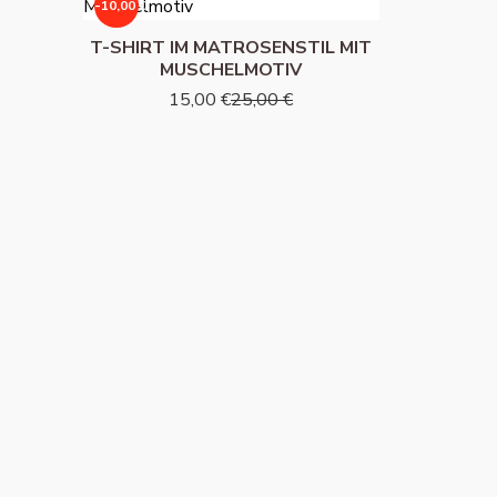
-10,00 €
L
T-SHIRT IM MATROSENSTIL MIT
MUSCHELMOTIV
15,00 €
25,00 €