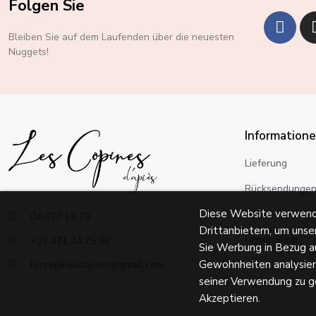
Folgen Sie
Bleiben Sie auf dem Laufenden über die neuesten
Nuggets!
Information
Lieferung
Rücksendunge
Diese Website verwend
Über
04 337 14 19
Drittanbietern, um unse
Unser Shop
+32 471 34 25 66
Sie Werbung in Bezug au
Gewohnheiten analysier
lescopinesdapres@gmail.com
seiner Verwendung zu geb
Akzeptieren.