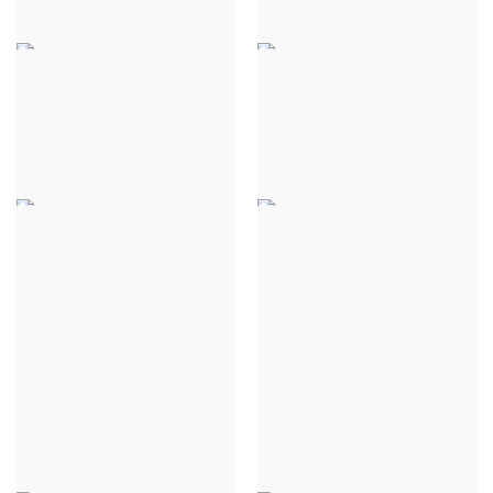
PULL COSY CHIC - BEIGE
PULL COSY CHIC -
ZWART
€ 32,00
€ 32,00
PULL COSY CHIC - ROOD
PULL COSY CHIC -
ORANJE
€ 32,00
€ 32,00
PULL COSY CHIC - ZALM
PULL COSY CHIC - BRUN
€ 32,00
€ 32,00