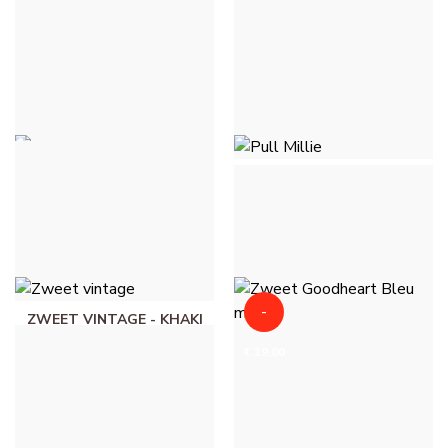
PULL MILLIE - ROOD
€ 36,00
PULL MILLIE - ROSE
PULL MILLIE - ROSE FLUO
CLAIR
€ 36,00
€ 36,00
-
ZWEET VINTAGE - KHAKI
ZWEET GOODHEART
€ 49,00
€ 19,00
BLEU MARINE -
MARINEBLAUW
€ 20,00
€ 39,00