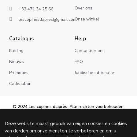
Over ons
+32 471 34 25 66
Onze winkel
lescopinesdapres@gmail.com
Catalogus
Help
Kleding
Contacteer ons
Nieuws
FAQ
Promoties
Juridische informatie
Cadeaubon
© 2024 Les copines d'après. Alle rechten voorbehouden.
Deze website maakt gebruik van eigen cookies en cookies
van derden om onze diensten te verbeteren en om u
Ontwikkeld door Rework