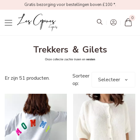
Gratis bezorging voor bestellingen boven £100 *.
0
Mon
Trekkers ＆ Gilets
Onze collectie
zachte truien
en
vesten
Sorteer
Er zijn 51 producten.
Selecteer
op: