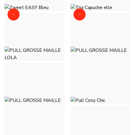
-
-
ZWEET EASY BLEU -
TRUI CAPUCHE ELLE -
MARINEBLAUW
HEMELSBLAUW
€ 19,00
€ 37,50
€ 20,00
€ 39,00
€ 37,50
€ 75,00
PULL GROSSE MAILLE
PULL GROSSE MAILLE
LOLA - GEEL
LOLA - HEMELSBLAUW
€ 48,00
€ 48,00
PULL COSY CHIC - GRIJS
PULL GROSSE MAILLE
€ 32,00
LOLA - ROOS
€ 48,00