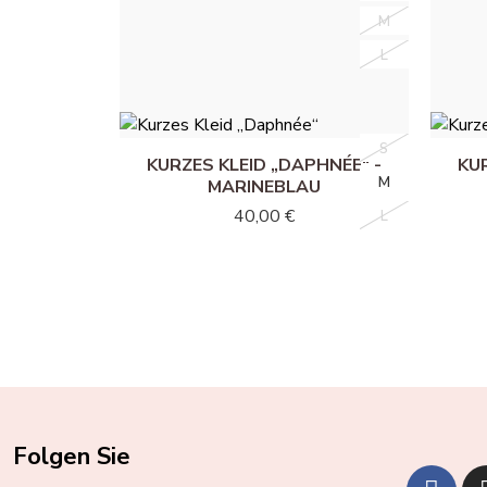
KURZES ASTRA-KLEID -
KUR
M
M
MAGENTA
40,00 €
L
L
S
S
KURZES KLEID „DAPHNÉE“ -
KUR
M
M
MARINEBLAU
40,00 €
L
L
Folgen Sie