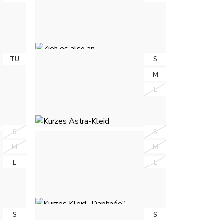
OTTA
KLEID „RACHEL“ - GOLDEN
39,00 €
TU
TU
S
S
IA
ZIEH ES ALSO AN - NOIR À POIS
M
M
BLANC
49,50 €
L
L
S
S
S
S
 -
KURZES ASTRA-KLEID - KHAKI
M
M
M
M
40,00 €
L
L
L
L
S
S
S
S