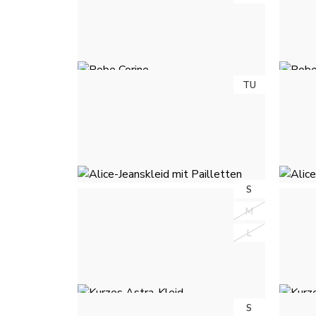
SEIDENKLEID - MARINEBLAU
SE
35,00 €
TU
TU
ROBE CORINE - MARINEBLAU
ROB
35,00 €
S
S
ALICE-JEANSKLEID MIT
M
M
PAILLETTEN - HELLES
PA
JEANSBLAU
L
L
55,00 €
S
S