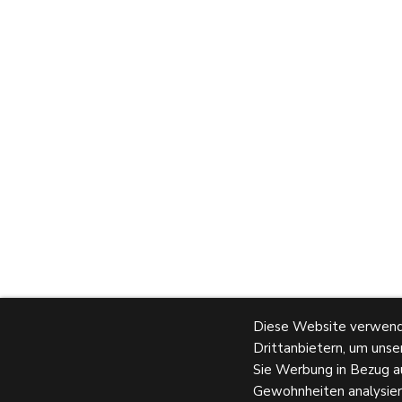
Diese Website verwend
Drittanbietern, um unse
Sie Werbung in Bezug au
Gewohnheiten analysier